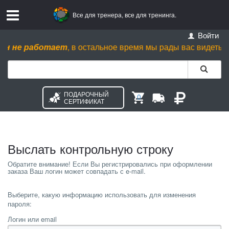
Все для тренера, все для тренинга.
Войти
н не работает
, в остальное время мы рады вас видеть пн. - 
ПОДАРОЧНЫЙ
0
СЕРТИФИКАТ
Выслать контрольную строку
Выберите, какую информацию использовать для изменения
пароля:
Логин или email