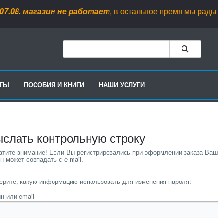
08
.
магазин не работает
, в остальное время мы рады вас ви
РТЫ
ПОСОБИЯ И КНИГИ
НАШИ УСЛУГИ
слать контрольную строку
ерите, какую информацию использовать для изменения пароля:
н или email