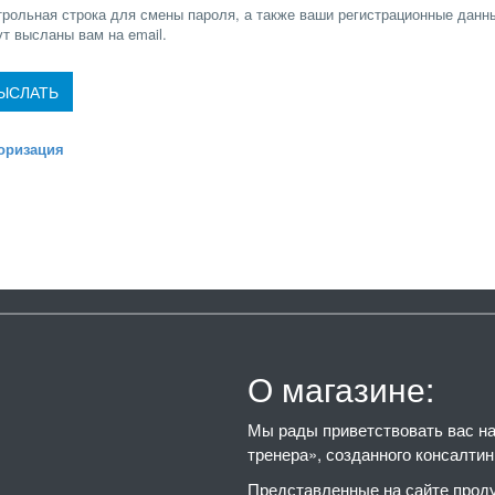
трольная строка для смены пароля, а также ваши регистрационные данн
ут высланы вам на email.
оризация
О магазине:
Мы рады приветствовать вас на 
тренера», созданного консалти
Представленные на сайте проду