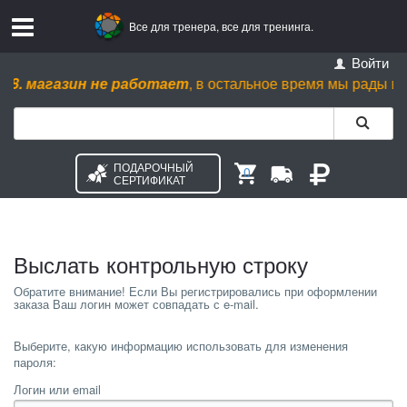
Все для тренера, все для тренинга.
Войти
08
.
магазин не работает
, в остальное время мы рады вас вид
ПОДАРОЧНЫЙ
0
СЕРТИФИКАТ
Выслать контрольную строку
Выберите, какую информацию использовать для изменения
пароля:
Логин или email