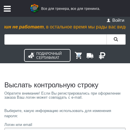
Все для тренера, все для тренинга.
Войти
зин не работает
, в остальное время мы рады вас видеть пн.
ПОДАРОЧНЫЙ
0
СЕРТИФИКАТ
Выслать контрольную строку
Выберите, какую информацию использовать для изменения
пароля:
Логин или email