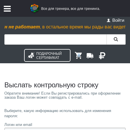
Все для тренера, все для тренинга.
Войти
ин не работает
, в остальное время мы рады вас видеть пн. -
ПОДАРОЧНЫЙ
0
СЕРТИФИКАТ
Выслать контрольную строку
Выберите, какую информацию использовать для изменения
пароля:
Логин или email