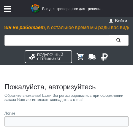
Все для тренера, все для тренинга.
Войти
зин не работает
, в остальное время мы рады вас видеть пн.
ПОДАРОЧНЫЙ
0
СЕРТИФИКАТ
Пожалуйста, авторизуйтесь
Логин