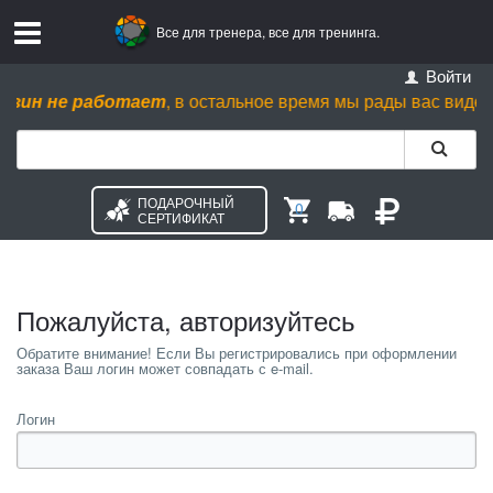
Все для тренера, все для тренинга.
Войти
зин не работает
, в остальное время мы рады вас видеть пн. 
ПОДАРОЧНЫЙ
0
СЕРТИФИКАТ
Пожалуйста, авторизуйтесь
Логин