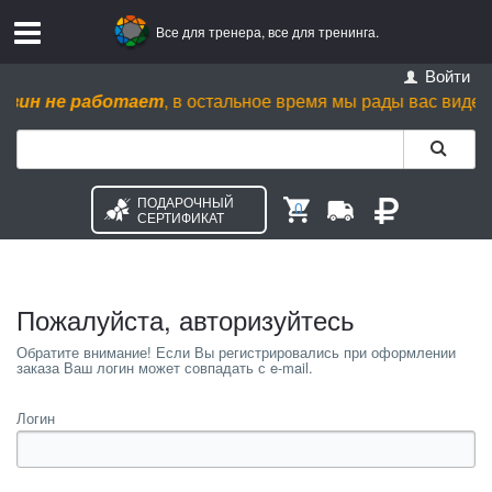
Все для тренера, все для тренинга.
Войти
зин не работает
, в остальное время мы рады вас видеть пн.
ПОДАРОЧНЫЙ
0
СЕРТИФИКАТ
Пожалуйста, авторизуйтесь
Логин