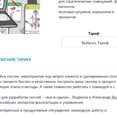
для стратегических совещаний, ag
митингов,
мозговых штурмов, воркшопов и
тренингов
Тариф
Выбрать Тариф
"Стандарт" 1 месяц
ПИСАНИЕ ТАРИФА
"Стандарт" 3 месяца
айна сессии, мероприятия под запрос клиента и одновременно спо
"Стандарт" 6 месяцев
ы сможете быстро и качественно построить вашу сессию и процесс
ящие этапы и методы. А также совместно работать с командой и с
"Стандарт" 1 год
р для разработки сессий - «все-в-одном». Людмила и Александр Д
"Командный" 1 месяц
оссийских экспертов фасилитации и управления.
интересные и продуктивные обсуждения, командную работу и
"Командный" 3 месяца