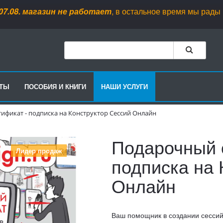
магазин не работает
, в остальное время мы рады вас видет
РТЫ
ПОСОБИЯ И КНИГИ
НАШИ УСЛУГИ
ификат - подписка на Конструктор Сессий Онлайн
Подарочный 
Лидер продаж
подписка на 
Онлайн
Ваш помощник в создании сесси