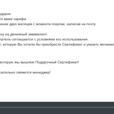
"Командный" 6 месяцев
одарок.
го вами тарифа
"Командный" 1 год
ение двух месяцев с момента покупки, написав на почту
"Корпоративный" 1 год
ну на денежный эквивалент.
атель соглашается с условиями его использования.
у, которую Вы хотели бы приобрести Сертификат и указать желаем
на которую мы вышлем Подарочный Сертификат!
язательно свяжется менеджер!