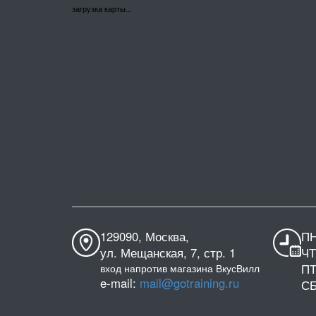
загрузка карты...
129090, Москва,
ПН
ул. Мещанская, 7, стр. 1
ЧТ
ПТ
вход напротив магазина ВкусВилл
e-mail:
mail@gotraining.ru
СБ