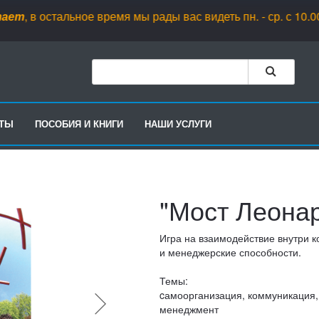
, в остальное время мы рады вас видеть пн. - ср. с 10.00 до 18
РТЫ
ПОСОБИЯ И КНИГИ
НАШИ УСЛУГИ
"Мост Леона
Игра на взаимодействие внутри 
и менеджерские способности.
Темы:
cамоорганизация, коммуникация,
менеджмент