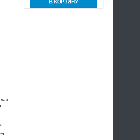
В КОРЗИНУ
елая
о
е.
жен