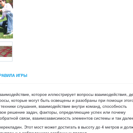
РАВИЛА ИГРЫ
заимодействие, которое иллюстрирует вопросы взаимодействия, д
просы, которые могут быть освещены и разобраны при помощи этог
ехники слушания, взаимодействие внутри команд, способность
вое решение задач, факторы, определяющие успех или почему
 обратной связи, взаимозависимость элементов системы и так дале
ерекладин. Этот мост может достигать в высоту до 4 метров и дол
дгруппах и с соблюдением особенных правил.