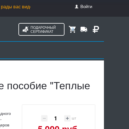
Войти
с видеть пн. - ср. с 10.00 до 18.00, чт. с 10.00 до 20.00, пт.
ПОДАРОЧНЫЙ
0
СЕРТИФИКАТ
е пособие "Теплые
ндного
шт
-
деров
5 000 руб.