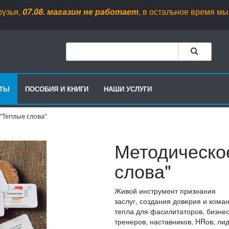
,
07.08
.
магазин не работает
, в остальное время мы рады ва
РТЫ
ПОСОБИЯ И КНИГИ
НАШИ УСЛУГИ
"Теплые слова"
Методическо
слова"
Живой инструмент признания
заслуг, создания доверия и кома
тепла для фасилитаторов, бизнес
тренеров, наставников, HRов, ли