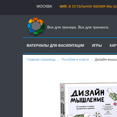
07.08
.
магазин не работает
, в остальное время мы рады вас
МОСКВА
Все для тренера. Все для тренинга.
МАТЕРИАЛЫ ДЛЯ ФАСИЛИТАЦИИ
ИГРЫ
КА
Главная страница
Пособия и книги
Дизайн-мышле