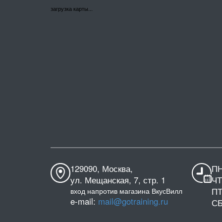
загрузка карты...
129090, Москва,
ПН
ул. Мещанская, 7, стр. 1
ЧТ
ПТ
вход напротив магазина ВкусВилл
e-mail:
mail@gotraining.ru
СБ