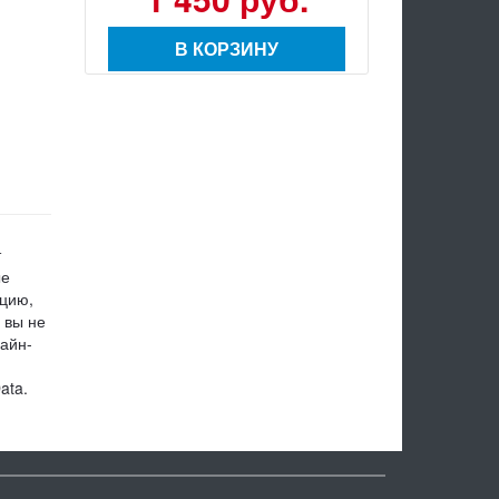
В КОРЗИНУ
т
ые
цию,
 вы не
зайн-
ata.