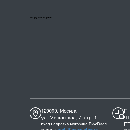
загрузка карты...
129090, Москва,
ПН
ул. Мещанская, 7, стр. 1
ЧТ
ПТ
вход напротив магазина ВкусВилл
e-mail:
mail@gotraining.ru