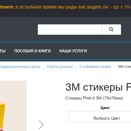
т
, в остальное время мы рады вас видеть пн. - ср. с 10.00 до 18
РТЫ
ПОСОБИЯ И КНИГИ
НАШИ УСЛУГИ
одерационные карты
Карты разные
С клеевым краем
3М сти
3М стикеры Po
Стикеры Post-it 3М (76x76мм)
Цвет
Выбрать Цвет
желтый