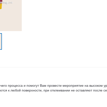
зеленый
красный
мокрый луг
розовый
синий
фиолетовый
-
очего процесса и помогут Вам провести мероприятие на высоком у
ются к любой поверхности, при отклеивании не оставляют после с