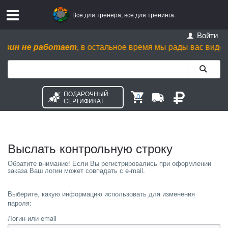
Все для тренера, все для тренинга.
Войти
зин не работает
, в остальное время мы рады вас видеть пн.
ПОДАРОЧНЫЙ
0
СЕРТИФИКАТ
Выслать контрольную строку
Выберите, какую информацию использовать для изменения
пароля:
Логин или email