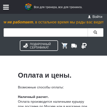
Все для тренера, все для тренинга.
Войти
н не работает
, в остальное время мы рады вас видеть пн. - 
ПОДАРОЧНЫЙ
0
СЕРТИФИКАТ
Оплата и цены.
Возможные способы оплаты:
Наличный расчет.
Оплата производится наличными курьеру
при доставке по Москве или в магазине при