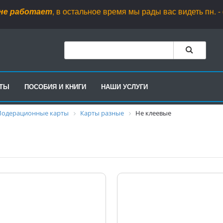
ает
, в остальное время мы рады вас видеть пн. - ср. с 10.00 д
РТЫ
ПОСОБИЯ И КНИГИ
НАШИ УСЛУГИ
одерационные карты
Карты разные
Не клеевые