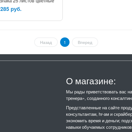
блака 25 листов цветные
 285 руб.
Назад
1
Вперед
О магазине:
Мы рады приветствовать вас на 
тренера», созданного консалти
Представленные на сайте проду
консультантам, hr-ам и скрайбе
экономить время и деньги; подс
навыки обучаемых сотрудников,