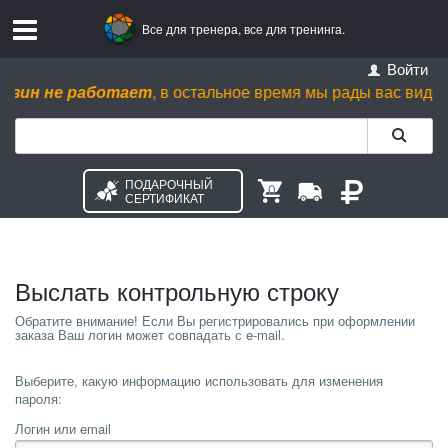
Все для тренера, все для тренинга.
Войти
зин не работает
, в остальное время мы рады вас видеть пн.
ПОДАРОЧНЫЙ
0
СЕРТИФИКАТ
Выслать контрольную строку
Выберите, какую информацию использовать для изменения
пароля:
Логин или email