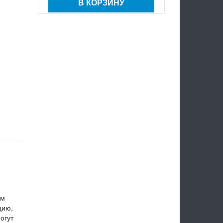
В КОРЗИНУ
ем
цию,
огут