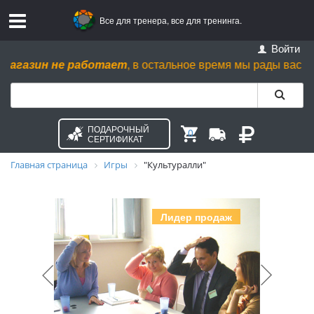
Все для тренера, все для тренинга.
Войти
газин не работает
, в остальное время мы рады вас видеть п
ПОДАРОЧНЫЙ
0
СЕРТИФИКАТ
Главная страница
Игры
"Культуралли"
Лидер продаж