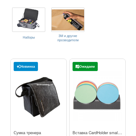
3М и другие
Наборы
прозводители
Новинка
Ожидаем
Вставка CardHolder small для малых кругов
Сумка тренера